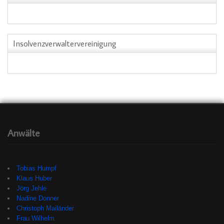
Insolvenzverwaltervereinigung
Anwälte
Tobias Humpf
Klaus Huber
Jörg Jehle
Nadine Donner
Christoph Mailänder
Frau Wilhelm