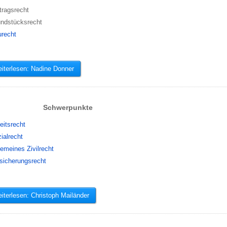
tragsrecht
ndstücksrecht
recht
iterlesen: Nadine Donner
Schwerpunkte
eitsrecht
ialrecht
gemeines Zivilrecht
sicherungsrecht
terlesen: Christoph Mailänder