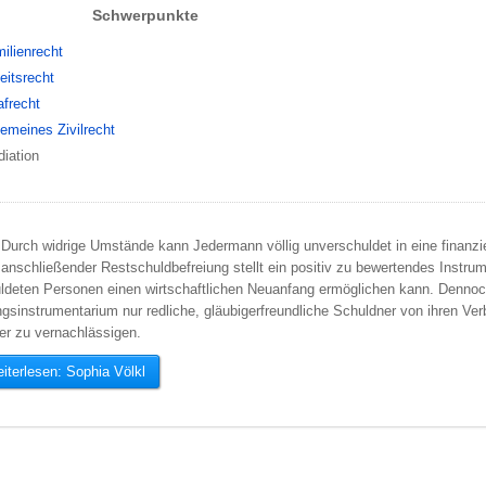
Schwerpunkte
ilienrecht
eitsrecht
afrecht
gemeines Zivilrecht
iation
Durch widrige Umstände kann Jedermann völlig unverschuldet in eine finanzie
anschließender Restschuldbefreiung stellt ein positiv zu bewertendes Instru
ldeten Personen einen wirtschaftlichen Neuanfang ermöglichen kann. Dennoc
gsinstrumentarium nur redliche, gläubigerfreundliche Schuldner von ihren Verbi
er zu vernachlässigen.
terlesen: Sophia Völkl