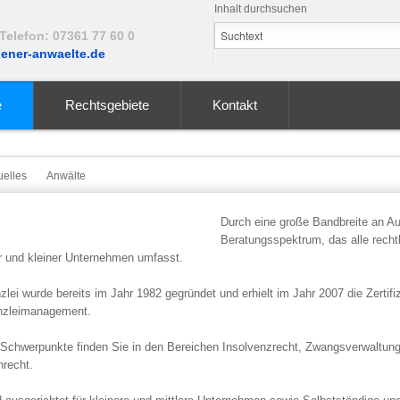
Inhalt durchsuchen
Telefon: 07361 77 60 0
ener-anwaelte.de
e
Rechtsgebiete
Kontakt
uelles
Anwälte
Durch eine große Bandbreite an A
Beratungsspektrum, das alle rechtl
er und kleiner Unternehmen umfasst.
zlei wurde bereits im Jahr 1982 gegründet und erhielt im Jahr 2007 die Zertif
nzleimanagement.
Schwerpunkte finden Sie in den Bereichen Insolvenzrecht, Zwangsverwaltung, 
nrecht.