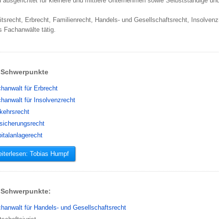
d ausgerichtet für kleinere und mittlere Unternehmen sowie Selbstständige u
itsrecht, Erbrecht, Familienrecht, Handels- und Gesellschaftsrecht, Insolve
s Fachanwälte tätig.
Schwerpunkte
hanwalt für Erbrecht
hanwalt für Insolvenzrecht
kehrsrecht
sicherungsrecht
italanlagerecht
iterlesen: Tobias Humpf
Schwerpunkte:
hanwalt für Handels- und Gesellschaftsrecht