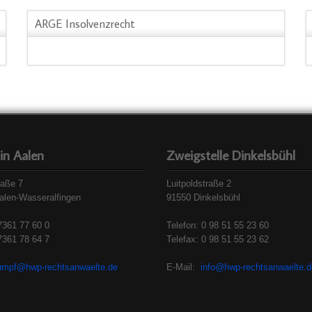
ARGE Insolvenzrecht
 in Aalen
Zweigstelle Dinkelsbühl
raße 7
Luitpoldstraße 2
alen-Wasseralfingen
91550 Dinkelsbühl
7361 77 60 0
Telefon: 0 98 51 55 23 60
7361 78 64 7
Telefax: 0 98 51 55 23 62
umpf@hwp-rechtsanwaelte.de
E-Mail:
info@hwp-rechtsanwaelte.d