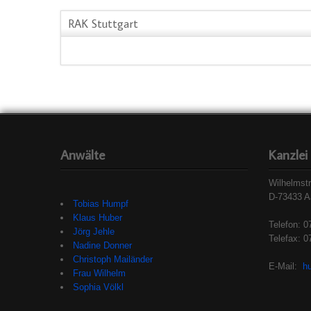
RAK Stuttgart
Anwälte
Kanzlei
Wilhelmst
D-73433 A
Tobias Humpf
Klaus Huber
Telefon: 0
Jörg Jehle
Telefax: 0
Nadine Donner
Christoph Mailänder
E-Mail:
h
Frau Wilhelm
Sophia Völkl