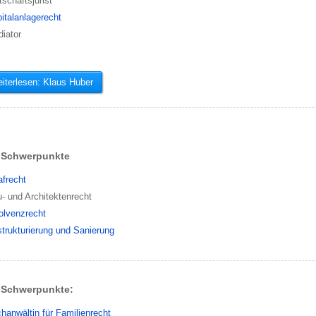
tschaftsjurist
italanlagerecht
iator
terlesen: Klaus Huber
Schwerpunkte
afrecht
- und Architektenrecht
olvenzrecht
trukturierung und Sanierung
Schwerpunkte:
hanwältin für Familienrecht